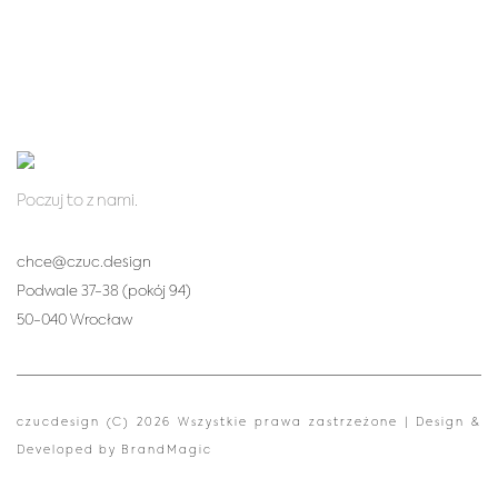
Poczuj to z nami.
chce@czuc.design
Podwale 37-38 (pokój 94)
50-040 Wrocław
czucdesign (C) 2026 Wszystkie prawa zastrzeżone | Design &
Developed by
BrandMagic