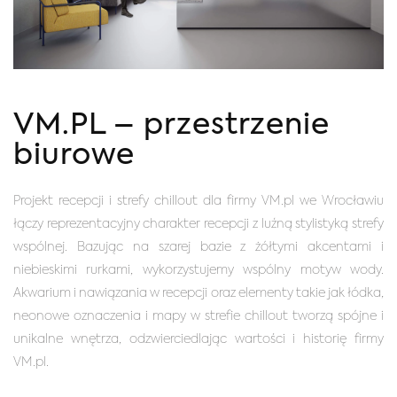
VM.PL – przestrzenie
biurowe
Projekt recepcji i strefy chillout dla firmy VM.pl we Wrocławiu
łączy reprezentacyjny charakter recepcji z luźną stylistyką strefy
wspólnej. Bazując na szarej bazie z żółtymi akcentami i
niebieskimi rurkami, wykorzystujemy wspólny motyw wody.
Akwarium i nawiązania w recepcji oraz elementy takie jak łódka,
neonowe oznaczenia i mapy w strefie chillout tworzą spójne i
unikalne wnętrza, odzwierciedlając wartości i historię firmy
VM.pl.