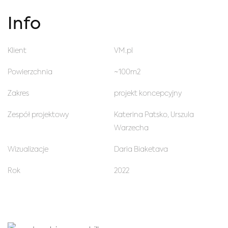
Info
Klient
VM.pl
Powierzchnia
~100m2
Zakres
projekt koncepcyjny
Zespół projektowy
Katerina Patsko, Urszula
Warzecha
Wizualizacje
Daria Biaketava
Rok
2022